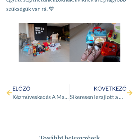
szükségük van rá. 💙
ELŐZŐ
KÖVETKEZŐ
Kézműveskedés A Magyar-Ukrán Két Tanítási Nyelvű Általános Iskola ésGimnáziumban
Sikeresen lezajlott a Haza – Talál Alapítvány közösségi terének megnyitója! 🎉
További bejegyzések