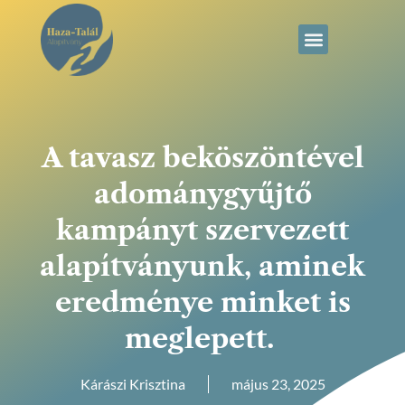
A tavasz beköszöntével
adománygyűjtő
kampányt szervezett
alapítványunk, aminek
eredménye minket is
meglepett.
Kárászi Krisztina
május 23, 2025