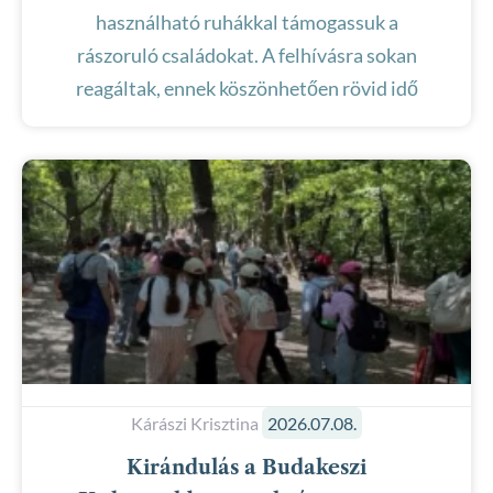
használható ruhákkal támogassuk a
rászoruló családokat. A felhívásra sokan
reagáltak, ennek köszönhetően rövid idő
Kárászi Krisztina
2026.07.08.
Kirándulás a Budakeszi