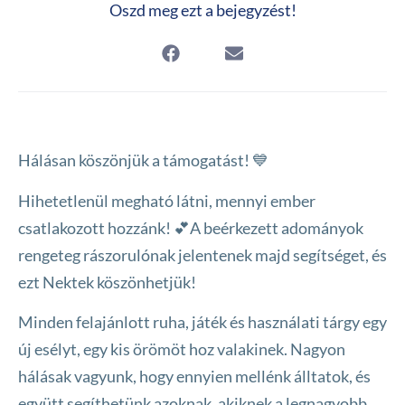
Oszd meg ezt a bejegyzést!
Hálásan köszönjük a támogatást! 💙
Hihetetlenül megható látni, mennyi ember
csatlakozott hozzánk! 💕A beérkezett adományok
rengeteg rászorulónak jelentenek majd segítséget, és
ezt Nektek köszönhetjük!
Minden felajánlott ruha, játék és használati tárgy egy
új esélyt, egy kis örömöt hoz valakinek. Nagyon
hálásak vagyunk, hogy ennyien mellénk álltatok, és
együtt segíthetünk azoknak, akiknek a legnagyobb