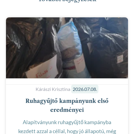
Kárászi Krisztina
2026.07.08.
Ruhagyűjtő kampányunk első
eredményei
Alapítványunk ruhagyűjtő kampányba
kezdett azzal a céllal, hogy jó állapotú, még