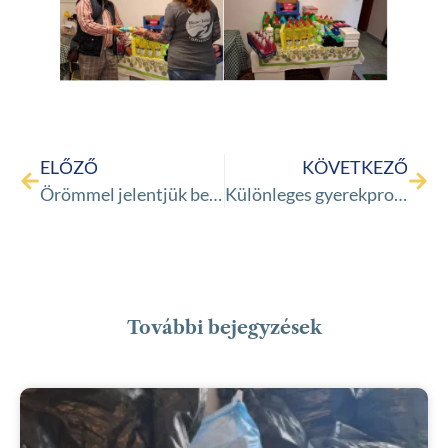
ELŐZŐ
KÖVETKEZŐ
Örömmel jelentjük be, hogy a Haza Talál Menekülteket Segítő Alapítvány új, barátságos és nyitott közösségi teret hoz létre
Különleges gyerekprogramot szervezett a Haza talál alapítvány!
További bejegyzések