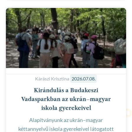
Kárászi Krisztina
2026.07.08.
Kirándulás a Budakeszi
Vadasparkban az ukrán–magyar
iskola gyerekeivel
Alapítványunk az ukrán–magyar
kéttannyelvű iskola gyerekeivel látogatott