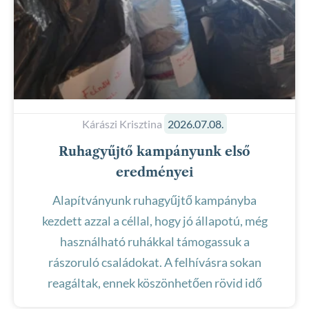
Kárászi Krisztina
2026.07.08.
Ruhagyűjtő kampányunk első
eredményei
Alapítványunk ruhagyűjtő kampányba
kezdett azzal a céllal, hogy jó állapotú, még
használható ruhákkal támogassuk a
rászoruló családokat. A felhívásra sokan
reagáltak, ennek köszönhetően rövid idő